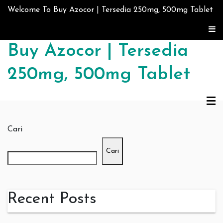
Skip to content
Welcome To Buy Azocor | Tersedia 250mg, 500mg Tablet
Buy Azocor | Tersedia
250mg, 500mg Tablet
Cari
Cari
Recent Posts