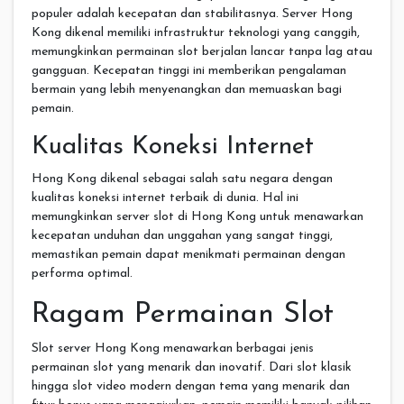
populer adalah kecepatan dan stabilitasnya. Server Hong
Kong dikenal memiliki infrastruktur teknologi yang canggih,
memungkinkan permainan slot berjalan lancar tanpa lag atau
gangguan. Kecepatan tinggi ini memberikan pengalaman
bermain yang lebih menyenangkan dan memuaskan bagi
pemain.
Kualitas Koneksi Internet
Hong Kong dikenal sebagai salah satu negara dengan
kualitas koneksi internet terbaik di dunia. Hal ini
memungkinkan server slot di Hong Kong untuk menawarkan
kecepatan unduhan dan unggahan yang sangat tinggi,
memastikan pemain dapat menikmati permainan dengan
performa optimal.
Ragam Permainan Slot
Slot server Hong Kong menawarkan berbagai jenis
permainan slot yang menarik dan inovatif. Dari slot klasik
hingga slot video modern dengan tema yang menarik dan