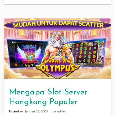
Mengapa Slot Server
Hongkong Populer
Posted on
Januari 22, 2025
by
admin