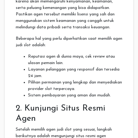
karena akan memengaruhi kenyamanan, keamanan,
serta peluang kemenangan yang bisa didapatkan.
Pastikan agen tersebut memiliki lisensi yang sah dan
menggunakan sistem keamanan yang canggih untuk
melindungi data pribadi serta transaksi keuangan.
Beberapa hal yang perlu diperhatikan saat memilih agen
judi slot adalah:
Reputasi agen di dunia maya, cek review atau
ulasan pemain lain.
Layanan pelanggan yang responsif dan tersedia
24 jam.
Pilihan permainan yang lengkap dan menyediakan
provider slot terpercaya.
Sistem pembayaran yang aman dan mudah.
2. Kunjungi Situs Resmi
Agen
Setelah memilih agen judi slot yang sesuai, langkah
berikutnya adalah mengunjungi situs resmi agen