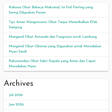
Rahasia Obat Bekerja Maksimal, Ini Hal Penting yang
Sering Dilupakan Pasien
Tips Aman Mengonsumsi Obat Tanpa Menimbulkan Efek
Samping
Mengenal Obat Antasida dan Fungsinya untuk Lambung
Mengenal Obat-Obatan yang Digunakan untuk Meredakan
Nyeri Sendi
Rekomendasi Obat Sakit Kepala yang Aman dan Cepat
Meredakan Nyeri
Archives
Juli 2026
Juni 2026