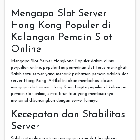
Mengapa Slot Server
Hong Kong Populer di
Kalangan Pemain Slot
Online
Mengapa Slot Server Hongkong Populer dalam dunia
perjudian online, popularitas permainan slot terus meningkat.
Salah satu server yang menarik perhatian pemain adalah slot
server Hong Kong. Artikel ini akan membahas alasan
mengapa slot server Hong Kong begitu populer di kalangan
pemain slot online, serta fitur-fitur yang membuatnya
menonjol dibandingkan dengan server lainnya.
Kecepatan dan Stabilitas
Server
Salah satu alasan utama mengapa akun slot hongkong