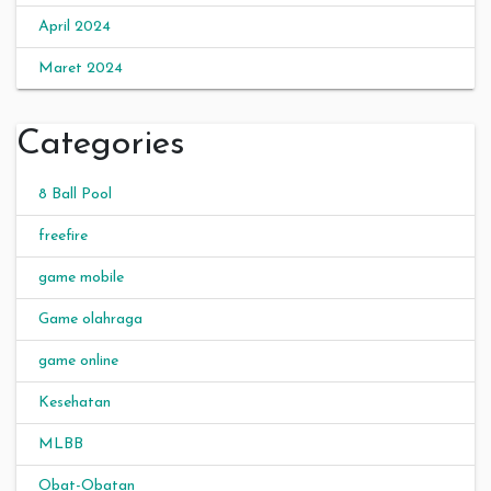
April 2024
Maret 2024
Categories
8 Ball Pool
freefire
game mobile
Game olahraga
game online
Kesehatan
MLBB
Obat-Obatan