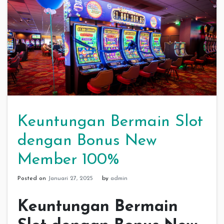
Keuntungan Bermain Slot
dengan Bonus New
Member 100%
Posted on
Januari 27, 2025
by
admin
Keuntungan Bermain