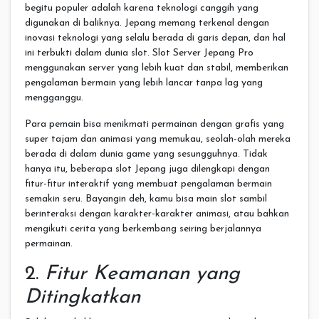
begitu populer adalah karena teknologi canggih yang
digunakan di baliknya. Jepang memang terkenal dengan
inovasi teknologi yang selalu berada di garis depan, dan hal
ini terbukti dalam dunia slot. Slot Server Jepang Pro
menggunakan server yang lebih kuat dan stabil, memberikan
pengalaman bermain yang lebih lancar tanpa lag yang
mengganggu.
Para pemain bisa menikmati permainan dengan grafis yang
super tajam dan animasi yang memukau, seolah-olah mereka
berada di dalam dunia game yang sesungguhnya. Tidak
hanya itu, beberapa slot Jepang juga dilengkapi dengan
fitur-fitur interaktif yang membuat pengalaman bermain
semakin seru. Bayangin deh, kamu bisa main slot sambil
berinteraksi dengan karakter-karakter animasi, atau bahkan
mengikuti cerita yang berkembang seiring berjalannya
permainan.
2.
Fitur Keamanan yang
Ditingkatkan