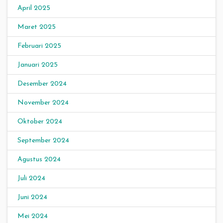
April 2025
Maret 2025
Februari 2025
Januari 2025
Desember 2024
November 2024
Oktober 2024
September 2024
Agustus 2024
Juli 2024
Juni 2024
Mei 2024