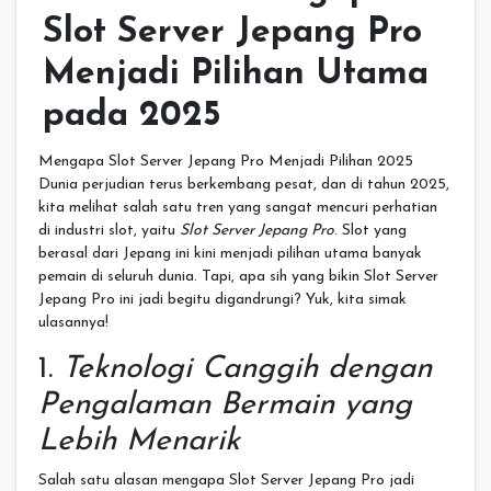
Slot Server Jepang Pro
Menjadi Pilihan Utama
pada 2025
Mengapa Slot Server Jepang Pro Menjadi Pilihan 2025
Dunia perjudian terus berkembang pesat, dan di tahun 2025,
kita melihat salah satu tren yang sangat mencuri perhatian
di industri slot, yaitu
Slot Server Jepang Pro
. Slot yang
berasal dari Jepang ini kini menjadi pilihan utama banyak
pemain di seluruh dunia. Tapi, apa sih yang bikin Slot Server
Jepang Pro ini jadi begitu digandrungi? Yuk, kita simak
ulasannya!
1.
Teknologi Canggih dengan
Pengalaman Bermain yang
Lebih Menarik
Salah satu alasan mengapa Slot Server Jepang Pro jadi