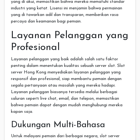
yang di akui, memastikan bahwa mereka mematuhi standar
industri yang ketat. Lisensi ini menjamin bahwa permainan
yang di tawarkan adil dan transparan, memberikan rasa
percaya dan keamanan bagi pemain.
Layanan Pelanggan yang
Profesional
Layanan pelanggan yang baik adalah salah satu faktor
penting dalam menentukan kualitas sebuah server slot. Slot
server Hong Kong menyediakan layanan pelanggan yang
responsif dan profesional, siap membantu pemain dengan
segala pertanyaan atau masalah yang mereka hadapi.
Layanan pelanggan biasanya tersedia melalui berbagai
saluran seperti live chat, email, dan telepon, memastikan
bahwa pemain dapat dengan mudah menghubungi mereka
kapan saja.
Dukungan Multi-Bahasa
Untuk melayani pemain dari berbagai negara, slot server