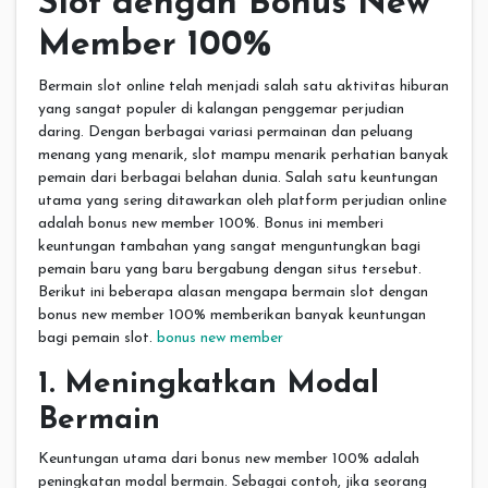
Slot dengan Bonus New
Member 100%
Bermain slot online telah menjadi salah satu aktivitas hiburan
yang sangat populer di kalangan penggemar perjudian
daring. Dengan berbagai variasi permainan dan peluang
menang yang menarik, slot mampu menarik perhatian banyak
pemain dari berbagai belahan dunia. Salah satu keuntungan
utama yang sering ditawarkan oleh platform perjudian online
adalah bonus new member 100%. Bonus ini memberi
keuntungan tambahan yang sangat menguntungkan bagi
pemain baru yang baru bergabung dengan situs tersebut.
Berikut ini beberapa alasan mengapa bermain slot dengan
bonus new member 100% memberikan banyak keuntungan
bagi pemain slot.
bonus new member
1. Meningkatkan Modal
Bermain
Keuntungan utama dari bonus new member 100% adalah
peningkatan modal bermain. Sebagai contoh, jika seorang