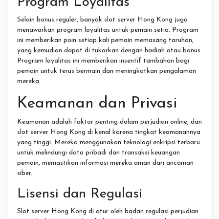
Program Loyalitas
Selain bonus reguler, banyak slot server Hong Kong juga
menawarkan program loyalitas untuk pemain setia. Program
ini memberikan poin setiap kali pemain memasang taruhan,
yang kemudian dapat di tukarkan dengan hadiah atau bonus.
Program loyalitas ini memberikan insentif tambahan bagi
pemain untuk terus bermain dan meningkatkan pengalaman
mereka.
Keamanan dan Privasi
Keamanan adalah faktor penting dalam perjudian online, dan
slot server Hong Kong di kenal karena tingkat keamanannya
yang tinggi. Mereka menggunakan teknologi enkripsi terbaru
untuk melindungi data pribadi dan transaksi keuangan
pemain, memastikan informasi mereka aman dari ancaman
siber.
Lisensi dan Regulasi
Slot server Hong Kong di atur oleh badan regulasi perjudian