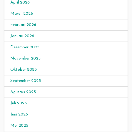
April 2026
Maret 2026
Februari 2026
Januari 2026
Desember 2025
November 2025
Oktober 2025
September 2025
Agustus 2025
Juli 2025
Juni 2025
Mei 2025