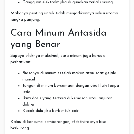
Gangguan elektrolit jika di gunakan terlalu sering
Makanya penting untuk tidak menjadikannya solusi utama
jangka panjang.
Cara Minum Antasida
yang Benar
Supaya efeknya maksimal, cara minum juga harus di
perhatikan:
Biasanya di minum setelah makan atau saat gejala
muncul
Jangan di minum bersamaan dengan obat lain tanpa
jeda
Ikuti dosis yang tertera di kemasan atau anjuran
dokter
Kocok dulu jika berbentuk cair
Kalau di konsumsi sembarangan, efektivitasnya bisa
berkurang.