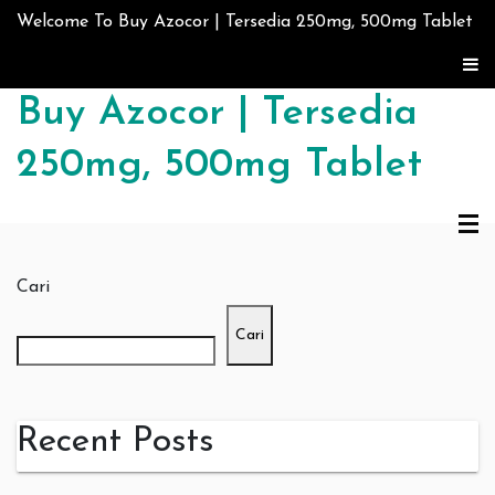
Skip to content
Welcome To Buy Azocor | Tersedia 250mg, 500mg Tablet
Buy Azocor | Tersedia
250mg, 500mg Tablet
Cari
Cari
Recent Posts