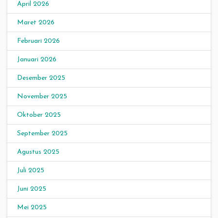
April 2026
Maret 2026
Februari 2026
Januari 2026
Desember 2025
November 2025
Oktober 2025
September 2025
Agustus 2025
Juli 2025
Juni 2025
Mei 2025