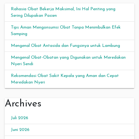
Rahasia Obat Bekerja Maksimal, Ini Hal Penting yang
Sering Dilupakan Pasien
Tips Aman Mengonsumsi Obat Tanpa Menimbulkan Efek
Samping
Mengenal Obat Antasida dan Fungsinya untuk Lambung
Mengenal Obat-Obatan yang Digunakan untuk Meredakan
Nyeri Sendi
Rekomendasi Obat Sakit Kepala yang Aman dan Cepat
Meredakan Nyeri
Archives
Juli 2026
Juni 2026