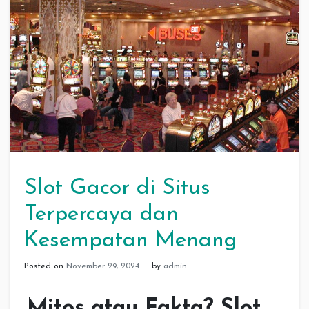
Slot Gacor di Situs
Terpercaya dan
Kesempatan Menang
Posted on
November 29, 2024
by
admin
Mitos atau Fakta? Slot