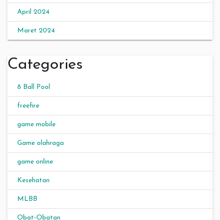
April 2024
Maret 2024
Categories
8 Ball Pool
freefire
game mobile
Game olahraga
game online
Kesehatan
MLBB
Obat-Obatan