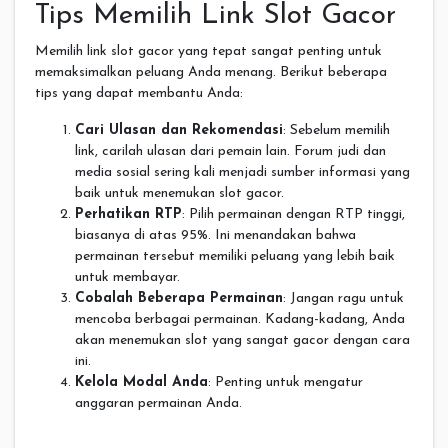
Tips Memilih Link Slot Gacor
Memilih link slot gacor yang tepat sangat penting untuk
memaksimalkan peluang Anda menang. Berikut beberapa
tips yang dapat membantu Anda:
Cari Ulasan dan Rekomendasi
: Sebelum memilih
link, carilah ulasan dari pemain lain. Forum judi dan
media sosial sering kali menjadi sumber informasi yang
baik untuk menemukan slot gacor.
Perhatikan RTP
: Pilih permainan dengan RTP tinggi,
biasanya di atas 95%. Ini menandakan bahwa
permainan tersebut memiliki peluang yang lebih baik
untuk membayar.
Cobalah Beberapa Permainan
: Jangan ragu untuk
mencoba berbagai permainan. Kadang-kadang, Anda
akan menemukan slot yang sangat gacor dengan cara
ini.
Kelola Modal Anda
: Penting untuk mengatur
anggaran permainan Anda.