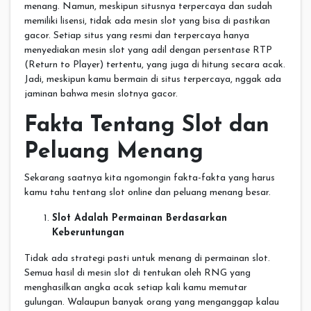
menang. Namun, meskipun situsnya terpercaya dan sudah
memiliki lisensi, tidak ada mesin slot yang bisa di pastikan
gacor. Setiap situs yang resmi dan terpercaya hanya
menyediakan mesin slot yang adil dengan persentase RTP
(Return to Player) tertentu, yang juga di hitung secara acak.
Jadi, meskipun kamu bermain di situs terpercaya, nggak ada
jaminan bahwa mesin slotnya gacor.
Fakta Tentang Slot dan
Peluang Menang
Sekarang saatnya kita ngomongin fakta-fakta yang harus
kamu tahu tentang slot online dan peluang menang besar.
Slot Adalah Permainan Berdasarkan
Keberuntungan
Tidak ada strategi pasti untuk menang di permainan slot.
Semua hasil di mesin slot di tentukan oleh RNG yang
menghasilkan angka acak setiap kali kamu memutar
gulungan. Walaupun banyak orang yang menganggap kalau