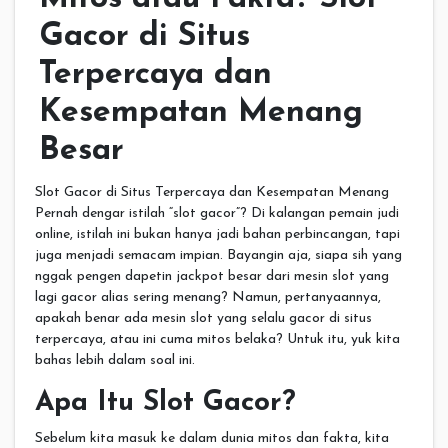
Gacor di Situs
Terpercaya dan
Kesempatan Menang
Besar
Slot Gacor di Situs Terpercaya dan Kesempatan Menang
Pernah dengar istilah “slot gacor”? Di kalangan pemain judi
online, istilah ini bukan hanya jadi bahan perbincangan, tapi
juga menjadi semacam impian. Bayangin aja, siapa sih yang
nggak pengen dapetin jackpot besar dari mesin slot yang
lagi gacor alias sering menang? Namun, pertanyaannya,
apakah benar ada mesin slot yang selalu gacor di situs
terpercaya, atau ini cuma mitos belaka? Untuk itu, yuk kita
bahas lebih dalam soal ini.
Apa Itu Slot Gacor?
Sebelum kita masuk ke dalam dunia mitos dan fakta, kita