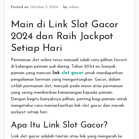
Posted on
Oktober 5, 2024
by
admin
Main di Link Slot Gacor
2024 dan Raih Jackpot
Setiap Hari
Permainan slot online terus menjadi salah satu pilihan favorit
di kalangan pemain judi daring. Tahun 2024 ini, banyak
pemain yang mencari
link
slot gacor
untuk mendapatkan
pengalaman bermain yang menguntungkan. Gacor, dalam
istilah permainan slot, merujuk pada mesin atau permainan
yang sering memberikan kemenangan kepada pemain.
Dengan begitu banyaknya pilihan, penting bagi pemain untuk
mengetahui cara memanfaatkan link-slot gacor dan meraih
jackpot setiap hari.
Apa Itu Link Slot Gacor?
Link slot gacor adalah tautan atau link yang mengarah ke