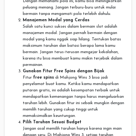
Dengan memahami pola ini, kamu bisa meningkatkan
peluang menang. Jangan terburu-buru untuk mulai
bermain tanpa mengamati pola terlebih dahulu.
Manajemen Modal yang Cerdas
Salah satu kunci sukses dalam bermain slot adalah
manajemen modal. Jangan pernah bermain dengan
modal yang kamu nggak siap hilang. Tentukan batas
maksimum taruhan dan batasi berapa lama kamu
bermain. Jangan terus-terusan mengejar kekalahan,
karena itu bisa membuat kamu makin terjebak dalam
permainan.
Gunakan Fitur Free Spins dengan Bijak
Fitur
free spins
di Mahjong Wins 3 bisa jadi
penyelamat buat kamu. Ketika kamu mendapatkan
putaran gratis, ini adalah kesempatan terbaik untuk
mendapatkan kemenangan tanpa harus mengeluarkan
taruhan lebih. Gunakan fitur ini sebaik mungkin dengan
memilih taruhan yang cukup tinggi untuk
memaksimalkan keuntungan.
Pilih Taruhan Sesuai Budget
Jangan asal memilih taruhan hanya karena ingin main
dengan seru. Di Mahjong Wins 3, setiap taruhan