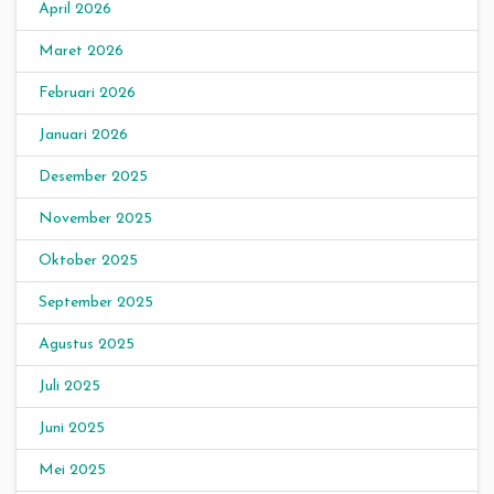
April 2026
Maret 2026
Februari 2026
Januari 2026
Desember 2025
November 2025
Oktober 2025
September 2025
Agustus 2025
Juli 2025
Juni 2025
Mei 2025