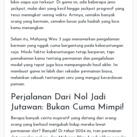
bikin siapa aja terkejut. Di game ini, ada beberapa jenis
jackpot, mulai dari yang kecil hingga jackpot progresif yang
terus meningkat seiring waktu. Artinya, semakin banyak
orang yang bermain, semakin besar pula hadiah yang bisa
kamu menangkan.
Selain itu, Mahjong Wins 3 juga menawarkan pengalaman
bermain yang nggak cuma bergantung pada keberuntungan
saja. Meski faktor keberuntungan tetap berperan, tapi
pemahaman kamu tentang permainan dan pengelolaan
modal yang tepat juga bisa mempengaruhi hasil akhir. Ini
membuat game ini lebih dari sekadar permainan biasa,
melainkan sebuah tantangan seru yang menguji kecerdasan
pemain.
Perjalanan Dari Nol Jadi
Jutawan: Bukan Cuma Mimpi!
Berapa banyak cerita inspiratif yang datang dari orang-
orang yang berhasil mengubah hidup mereka lewat
permainan slot? Banyak! Di tahun 2024 ini, tren permainan