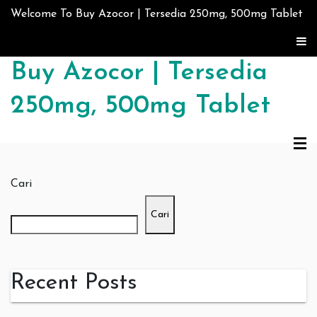
Skip to content
Welcome To Buy Azocor | Tersedia 250mg, 500mg Tablet
Buy Azocor | Tersedia
250mg, 500mg Tablet
Cari
Cari
Recent Posts