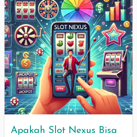
Apakah Slot Nexus Bisa