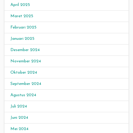
April 2025
Maret 2025
Februari 2025
Januari 2025
Desember 2024
November 2024
Oktober 2024
September 2024
Agustus 2024
Juli 2024
Juni 2024
Mei 2024