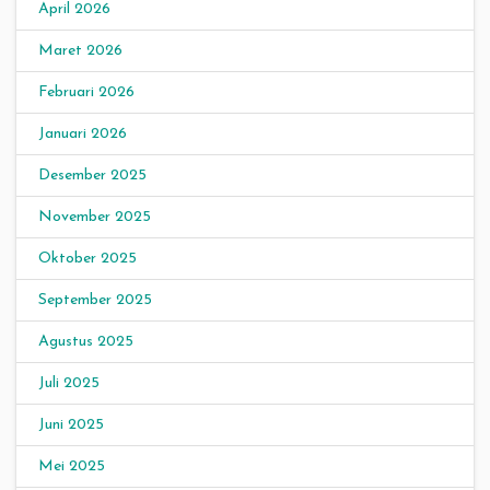
April 2026
Maret 2026
Februari 2026
Januari 2026
Desember 2025
November 2025
Oktober 2025
September 2025
Agustus 2025
Juli 2025
Juni 2025
Mei 2025