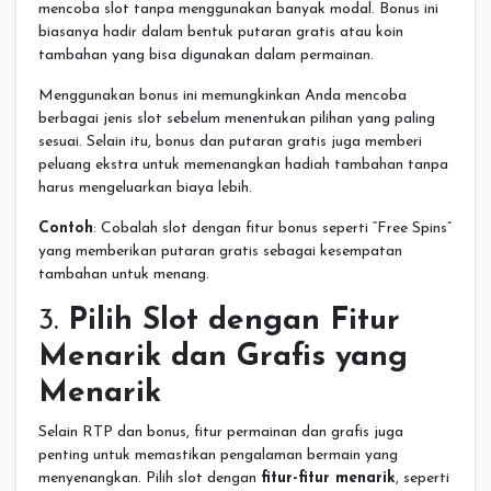
mencoba slot tanpa menggunakan banyak modal. Bonus ini
biasanya hadir dalam bentuk putaran gratis atau koin
tambahan yang bisa digunakan dalam permainan.
Menggunakan bonus ini memungkinkan Anda mencoba
berbagai jenis slot sebelum menentukan pilihan yang paling
sesuai. Selain itu, bonus dan putaran gratis juga memberi
peluang ekstra untuk memenangkan hadiah tambahan tanpa
harus mengeluarkan biaya lebih.
Contoh
: Cobalah slot dengan fitur bonus seperti “Free Spins”
yang memberikan putaran gratis sebagai kesempatan
tambahan untuk menang.
3.
Pilih Slot dengan Fitur
Menarik dan Grafis yang
Menarik
Selain RTP dan bonus, fitur permainan dan grafis juga
penting untuk memastikan pengalaman bermain yang
menyenangkan. Pilih slot dengan
fitur-fitur menarik
, seperti