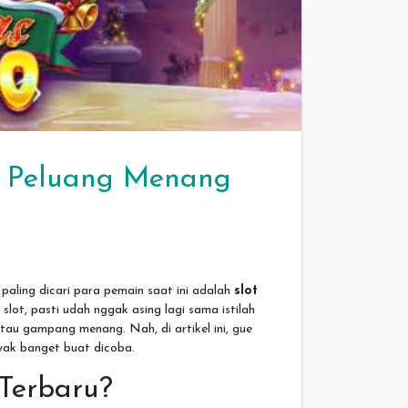
u, Peluang Menang
 paling dicari para pemain saat ini adalah
slot
lot, pasti udah nggak asing lagi sama istilah
 atau gampang menang. Nah, di artikel ini, gue
ayak banget buat dicoba.
 Terbaru?