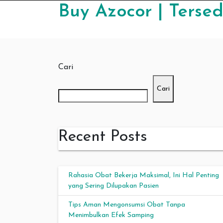
Skip to content
Buy Azocor | Terse
Cari
Cari
Recent Posts
Rahasia Obat Bekerja Maksimal, Ini Hal Penting
yang Sering Dilupakan Pasien
Tips Aman Mengonsumsi Obat Tanpa
Menimbulkan Efek Samping