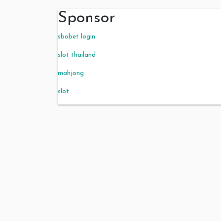
Sponsor
sbobet login
slot thailand
mahjong
slot