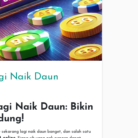
agi Naik Daun
agi Naik Daun: Bikin
dung!
 sekarang lagi naik daun banget, dan salah satu