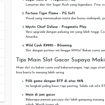
Lanjutan dari slot Sugar Rush yang legendaris. Fitur sc
Fortune Tiger Flame – PG Soft
Visual yang memanjakan mata dan bonus melimpah, jadi
Mystic Chief Deluxe – Pragmatic Play
Versi upgrade dengan peluang win yang lebih tinggi. C
Amerika.
Wild Cash X9990 – BGaming
Slot dengan potensi win hingga 9990x! Bukan cuma janj
Tips Main Slot Gacor Supaya Mak
Main slot itu bukan cuma soal keberuntungan, tapi juga strat
bisa bantu lo menang lebih sering:
Pilih game dengan RTP di atas 96%
Ini langkah paling basic tapi penting. Selalu cek info 
Main di jam gacor
Beberapa pemain percaya slot lebih gampang menang d
subuh. Worth trying sih.