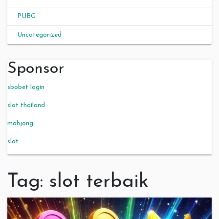
PUBG
Uncategorized
Sponsor
sbobet login
slot thailand
mahjong
slot
Tag:
slot terbaik