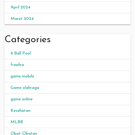
April 2024
Maret 2024
Categories
8 Ball Pool
freefire
game mobile
Game olahraga
game online
Kesehatan
MLBB
Obat-Obatan