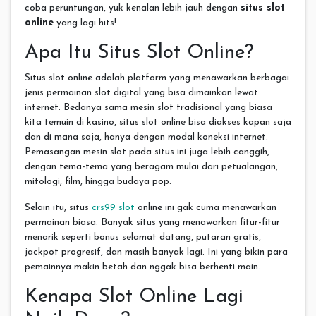
coba peruntungan, yuk kenalan lebih jauh dengan
situs slot
online
yang lagi hits!
Apa Itu Situs Slot Online?
Situs slot online adalah platform yang menawarkan berbagai
jenis permainan slot digital yang bisa dimainkan lewat
internet. Bedanya sama mesin slot tradisional yang biasa
kita temuin di kasino, situs slot online bisa diakses kapan saja
dan di mana saja, hanya dengan modal koneksi internet.
Pemasangan mesin slot pada situs ini juga lebih canggih,
dengan tema-tema yang beragam mulai dari petualangan,
mitologi, film, hingga budaya pop.
Selain itu, situs
crs99 slot
online ini gak cuma menawarkan
permainan biasa. Banyak situs yang menawarkan fitur-fitur
menarik seperti bonus selamat datang, putaran gratis,
jackpot progresif, dan masih banyak lagi. Ini yang bikin para
pemainnya makin betah dan nggak bisa berhenti main.
Kenapa Slot Online Lagi