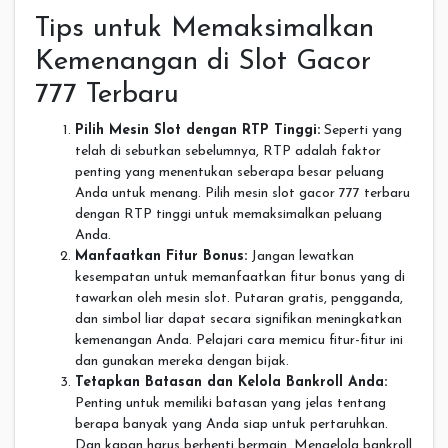
Tips untuk Memaksimalkan
Kemenangan di Slot Gacor
777 Terbaru
Pilih Mesin Slot dengan RTP Tinggi:
Seperti yang
telah di sebutkan sebelumnya, RTP adalah faktor
penting yang menentukan seberapa besar peluang
Anda untuk menang. Pilih mesin slot gacor 777 terbaru
dengan RTP tinggi untuk memaksimalkan peluang
Anda.
Manfaatkan Fitur Bonus:
Jangan lewatkan
kesempatan untuk memanfaatkan fitur bonus yang di
tawarkan oleh mesin slot. Putaran gratis, pengganda,
dan simbol liar dapat secara signifikan meningkatkan
kemenangan Anda. Pelajari cara memicu fitur-fitur ini
dan gunakan mereka dengan bijak.
Tetapkan Batasan dan Kelola Bankroll Anda:
Penting untuk memiliki batasan yang jelas tentang
berapa banyak yang Anda siap untuk pertaruhkan.
Dan kapan harus berhenti bermain. Mengelola bankroll