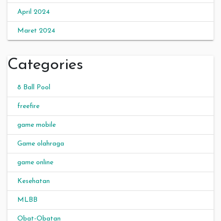
April 2024
Maret 2024
Categories
8 Ball Pool
freefire
game mobile
Game olahraga
game online
Kesehatan
MLBB
Obat-Obatan