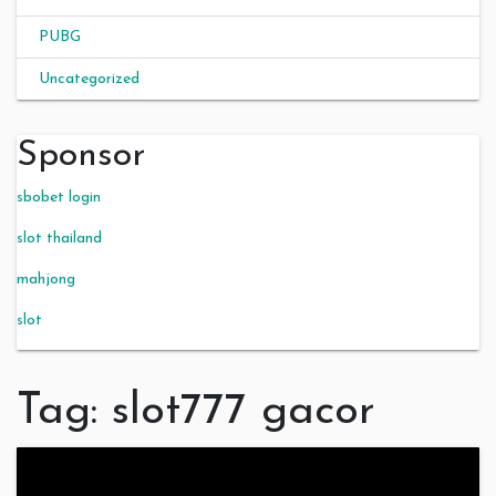
PUBG
Uncategorized
Sponsor
sbobet login
slot thailand
mahjong
slot
Tag:
slot777 gacor