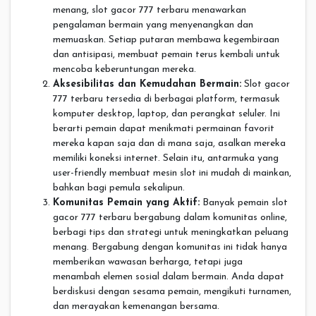
menang, slot gacor 777 terbaru menawarkan
pengalaman bermain yang menyenangkan dan
memuaskan. Setiap putaran membawa kegembiraan
dan antisipasi, membuat pemain terus kembali untuk
mencoba keberuntungan mereka.
Aksesibilitas dan Kemudahan Bermain:
Slot gacor
777 terbaru tersedia di berbagai platform, termasuk
komputer desktop, laptop, dan perangkat seluler. Ini
berarti pemain dapat menikmati permainan favorit
mereka kapan saja dan di mana saja, asalkan mereka
memiliki koneksi internet. Selain itu, antarmuka yang
user-friendly membuat mesin slot ini mudah di mainkan,
bahkan bagi pemula sekalipun.
Komunitas Pemain yang Aktif:
Banyak pemain slot
gacor 777 terbaru bergabung dalam komunitas online,
berbagi tips dan strategi untuk meningkatkan peluang
menang. Bergabung dengan komunitas ini tidak hanya
memberikan wawasan berharga, tetapi juga
menambah elemen sosial dalam bermain. Anda dapat
berdiskusi dengan sesama pemain, mengikuti turnamen,
dan merayakan kemenangan bersama.