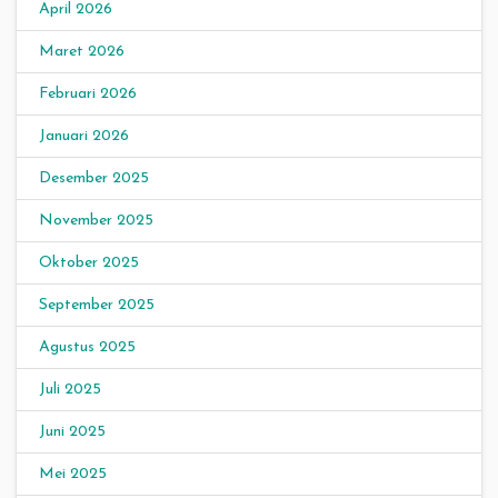
April 2026
Maret 2026
Februari 2026
Januari 2026
Desember 2025
November 2025
Oktober 2025
September 2025
Agustus 2025
Juli 2025
Juni 2025
Mei 2025