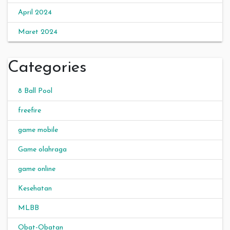
April 2024
Maret 2024
Categories
8 Ball Pool
freefire
game mobile
Game olahraga
game online
Kesehatan
MLBB
Obat-Obatan