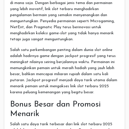
di mana saja. Dengan berbagai jenis tema dan permainan
yang lebih inovatif, link slot terbaru menghadirkan
pengalaman bermain yang semakin menyenangkan dan
menguntungkan. Penyedia permainan seperti Microgaming,
NetEnt, dan Pragmatic Play terus berinovasi untuk
menghadirkan koleksi game-slot yang tidak hanya menarik
tetapi juga sangat menguntungkan.
Salah satu perkembangan penting dalam dunia slot online
adalah hadirnya game dengan jackpot progresif yang terus
meningkat nilainya seiring berjalannya waktu. Permainan ini
memungkinkan pemain untuk meraih hadiah yang jauh lebih
besar, bahkan mencapai miliaran rupiah dalam satu kali
putaran. Jackpot progresif menjadi daya tarik utama dalam
menarik pemain untuk mengakses link slot terbaru 2025
karena peluang kemenangan yang begitu besar.
Bonus Besar dan Promosi
Menarik
Salah satu daya tarik terbesar dari link slot terbaru 2025