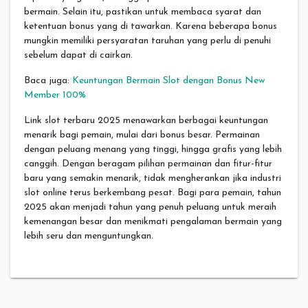
bermain. Selain itu, pastikan untuk membaca syarat dan
ketentuan bonus yang di tawarkan. Karena beberapa bonus
mungkin memiliki persyaratan taruhan yang perlu di penuhi
sebelum dapat di cairkan.
Baca juga:
Keuntungan Bermain Slot dengan Bonus New
Member 100%
Link slot terbaru 2025 menawarkan berbagai keuntungan
menarik bagi pemain, mulai dari bonus besar. Permainan
dengan peluang menang yang tinggi, hingga grafis yang lebih
canggih. Dengan beragam pilihan permainan dan fitur-fitur
baru yang semakin menarik, tidak mengherankan jika industri
slot online terus berkembang pesat. Bagi para pemain, tahun
2025 akan menjadi tahun yang penuh peluang untuk meraih
kemenangan besar dan menikmati pengalaman bermain yang
lebih seru dan menguntungkan.