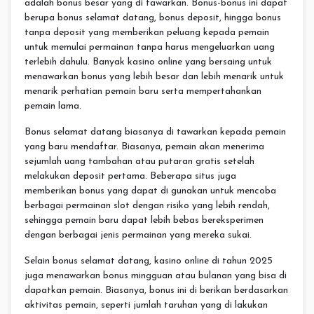
adalah bonus besar yang di tawarkan. Bonus-bonus ini dapat
berupa bonus selamat datang, bonus deposit, hingga bonus
tanpa deposit yang memberikan peluang kepada pemain
untuk memulai permainan tanpa harus mengeluarkan uang
terlebih dahulu. Banyak kasino online yang bersaing untuk
menawarkan bonus yang lebih besar dan lebih menarik untuk
menarik perhatian pemain baru serta mempertahankan
pemain lama.
Bonus selamat datang biasanya di tawarkan kepada pemain
yang baru mendaftar. Biasanya, pemain akan menerima
sejumlah uang tambahan atau putaran gratis setelah
melakukan deposit pertama. Beberapa situs juga
memberikan bonus yang dapat di gunakan untuk mencoba
berbagai permainan slot dengan risiko yang lebih rendah,
sehingga pemain baru dapat lebih bebas bereksperimen
dengan berbagai jenis permainan yang mereka sukai.
Selain bonus selamat datang, kasino online di tahun 2025
juga menawarkan bonus mingguan atau bulanan yang bisa di
dapatkan pemain. Biasanya, bonus ini di berikan berdasarkan
aktivitas pemain, seperti jumlah taruhan yang di lakukan