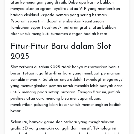
atau kemenangan yang di raih. Beberapa kasino bahkan
menyediakan program loyalitas atau VIP yang memberikan
hadiah eksklusif kepada pemain yang sering bermain.
Program seperti ini dapat memberikan keuntungan
tambahan seperti cashback, putaran gratis, atau bahkan
tiket untuk mengikuti turnamen dengan hadiah besar.
Fitur-Fitur Baru dalam Slot
2025
Slot terbaru di tahun 2025 tidak hanya menawarkan bonus
besar, tetapi juga fitur-fitur baru yang membuat permainan
semakin menarik. Salah satunya adalah teknologi “megaways”
yang memungkinkan pemain untuk memiliki lebih banyak cara
untuk menang pada setiap putaran. Dengan fitur ini, jumlah
paylines atau cara menang bisa mencapai ribuan,
memberikan peluang lebih besar untuk memenangkan hadiah
besar.
Selain itu, banyak game slot terbaru yang menghadirkan
grafis 3D yang semakin canggih dan imersif. Teknologi ini