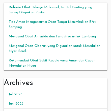
Rahasia Obat Bekerja Maksimal, Ini Hal Penting yang
Sering Dilupakan Pasien
Tips Aman Mengonsumsi Obat Tanpa Menimbulkan Efek
Samping
Mengenal Obat Antasida dan Fungsinya untuk Lambung
Mengenal Obat-Obatan yang Digunakan untuk Meredakan
Nyeri Sendi
Rekomendasi Obat Sakit Kepala yang Aman dan Cepat
Meredakan Nyeri
Archives
Juli 2026
Juni 2026