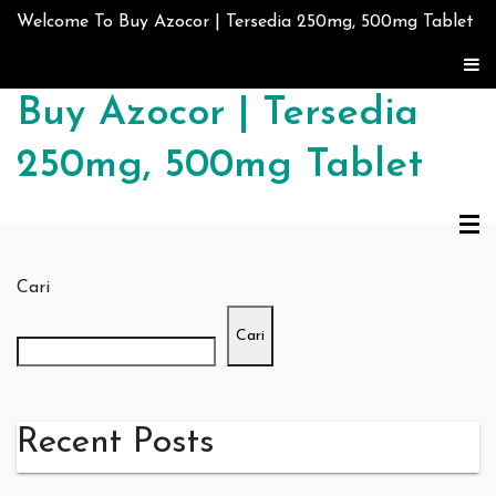
Skip to content
Welcome To Buy Azocor | Tersedia 250mg, 500mg Tablet
Buy Azocor | Tersedia
250mg, 500mg Tablet
Cari
Cari
Recent Posts