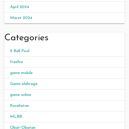
April 2024
Maret 2024
Categories
8 Ball Pool
freefire
game mobile
Game olahraga
game online
Kesehatan
MLBB
Obat-Obatan