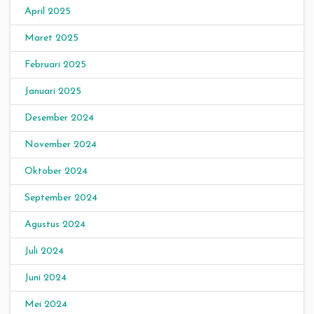
April 2025
Maret 2025
Februari 2025
Januari 2025
Desember 2024
November 2024
Oktober 2024
September 2024
Agustus 2024
Juli 2024
Juni 2024
Mei 2024